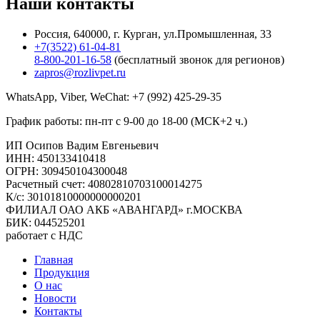
Наши
контакты
Россия, 640000, г. Курган, ул.Промышленная, 33
+7(3522) 61-04-81
8-800-201-16-58
(бесплатный звонок для регионов)
zapros@rozlivpet.ru
WhatsApp, Viber, WeChat:
+7 (992) 425-29-35
График работы: пн-пт с 9-00 до 18-00 (МСК+2 ч.)
ИП Осипов Вадим Евгеньевич
ИНН: 450133410418
ОГРН: 309450104300048
Расчетный счет: 40802810703100014275
К/с: 30101810000000000201
ФИЛИАЛ ОАО АКБ «АВАНГАРД» г.МОСКВА
БИК: 044525201
работает с НДС
Главная
Продукция
О нас
Новости
Контакты