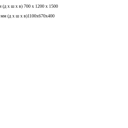
д х ш х в) 700 х 1200 х 1500
мм (д х ш х в)1100х670х400