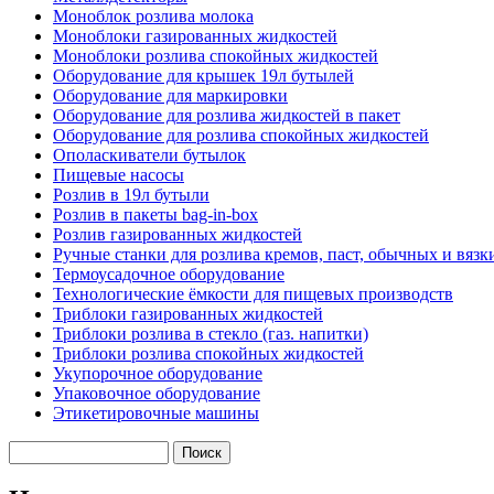
Моноблок розлива молока
Моноблоки газированных жидкостей
Моноблоки розлива спокойных жидкостей
Оборудование для крышек 19л бутылей
Оборудование для маркировки
Оборудование для розлива жидкостей в пакет
Оборудование для розлива спокойных жидкостей
Ополаскиватели бутылок
Пищевые насосы
Розлив в 19л бутыли
Розлив в пакеты bag-in-box
Розлив газированных жидкостей
Ручные станки для розлива кремов, паст, обычных и вяз
Термоусадочное оборудование
Технологические ёмкости для пищевых производств
Триблоки газированных жидкостей
Триблоки розлива в стекло (газ. напитки)
Триблоки розлива спокойных жидкостей
Укупорочное оборудование
Упаковочное оборудование
Этикетировочные машины
Поиск
Форма поиска