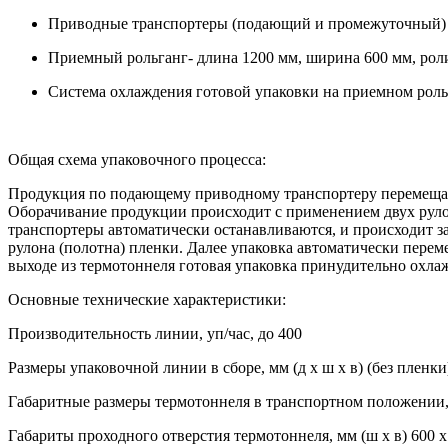
Приводные транспортеры (подающий и промежуточный) – 
Приемный рольганг- длина 1200 мм, ширина 600 мм, роли
Система охлаждения готовой упаковки на приемном рольг
Общая схема упаковочного процесса:
Продукция по подающему приводному транспортеру перемещаетс
Оборачивание продукции происходит с применением двух руло
транспортеры автоматически останавливаются, и происходит з
рулона (полотна) пленки. Далее упаковка автоматически перем
выходе из термотоннеля готовая упаковка принудительно охлаж
Основные технические характеристики:
Производительность линии, уп/час, до 400
Размеры упаковочной линии в сборе, мм (д х ш х в) (без пленк
Габаритные размеры термотоннеля в транспортном положении, м
Габариты проходного отверстия термотоннеля, мм (ш х в) 600 х