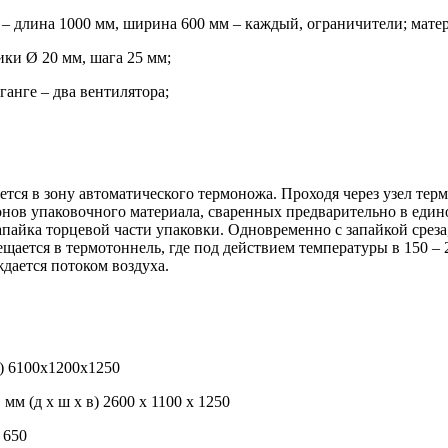
длина 1000 мм, ширина 600 мм – каждый, ограничители; матери
ки Ø 20 мм, шага 25 мм;
анге – два вентилятора;
я в зону автоматического термоножа. Проходя через узел терм
нов упаковочного материала, сваренных предварительно в един
апайка торцевой части упаковки. Одновременно с запайкой срез
ещается в термотоннель, где под действием температуры в 150 – 
дается потоком воздуха.
и) 6100х1200х1250
м (д х ш х в) 2600 х 1100 х 1250
 650