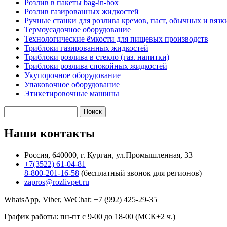
Розлив в пакеты bag-in-box
Розлив газированных жидкостей
Ручные станки для розлива кремов, паст, обычных и вяз
Термоусадочное оборудование
Технологические ёмкости для пищевых производств
Триблоки газированных жидкостей
Триблоки розлива в стекло (газ. напитки)
Триблоки розлива спокойных жидкостей
Укупорочное оборудование
Упаковочное оборудование
Этикетировочные машины
Поиск
Форма поиска
Наши
контакты
Россия, 640000, г. Курган, ул.Промышленная, 33
+7(3522) 61-04-81
8-800-201-16-58
(бесплатный звонок для регионов)
zapros@rozlivpet.ru
WhatsApp, Viber, WeChat:
+7 (992) 425-29-35
График работы: пн-пт с 9-00 до 18-00 (МСК+2 ч.)