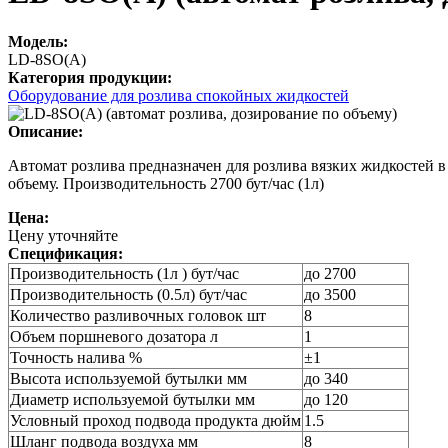
Модель:
LD-8SO(A)
Категория продукции:
Оборудование для розлива спокойных жидкостей
Описание:
Автомат розлива предназначен для розлива вязких жидкостей 
объему. Производительность 2700 бут/час (1л)
Цена:
Цену уточняйте
Спецификация:
Производительность (1л ) бут/час
до 2700
Производительность (0.5л) бут/час
до 3500
Количество разливочных головок шт
8
Объем поршневого дозатора л
1
Точность налива %
±1
Высота используемой бутылки мм
до 340
Диаметр используемой бутылки мм
до 120
Условный проход подвода продукта дюйм
1.5
Шланг подвода воздуха мм
8