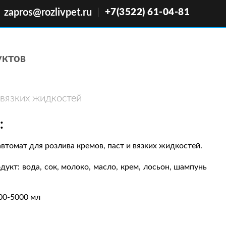
|
zapros@rozlivpet.ru
+7(3522) 61-04-81
уктов
 вязких жидкостей
:
томат для розлива кремов, паст и вязких жидкостей.
укт: вода, сок, молоко, масло, крем, лосьон, шампунь
000-5000 мл