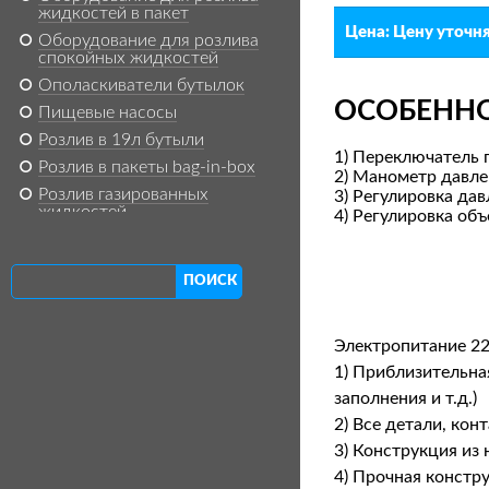
жидкостей в пакет
Цена:
Цену уточн
Оборудование для розлива
спокойных жидкостей
Ополаскиватели бутылок
ОСОБЕНН
Пищевые насосы
Розлив в 19л бутыли
1) Переключатель
Розлив в пакеты bag-in-box
2) Манометр давле
Розлив газированных
3) Регулировка дав
жидкостей
4) Регулировка об
Ручные станки для розлива
кремов, паст, обычных и
вязких жидкостей
П
Ф
Термоусадочное
о
оборудование
и
о
Технологические ёмкости для
Электропитание 22
с
пищевых производств
1) Приблизительна
к
р
Триблоки газированных
заполнения и т.д.)
жидкостей
2) Все детали, ко
Триблоки розлива в стекло
м
3) Конструкция из
(газ. напитки)
4) Прочная констр
Триблоки розлива спокойных