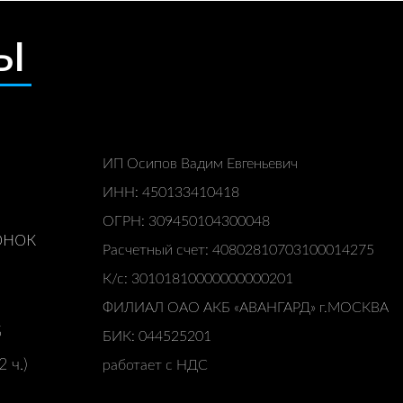
Ы
ИП Осипов Вадим Евгеньевич
ИНН: 450133410418
ОГРН: 309450104300048
онок
Расчетный счет: 40802810703100014275
К/с: 30101810000000000201
ФИЛИАЛ ОАО АКБ «АВАНГАРД» г.МОСКВА
5
БИК: 044525201
 ч.)
работает с НДС