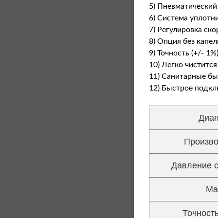
а
жидкостей
5) Пневматический
Укупорочное оборудование
6) Система уплотн
п
Упаковочное оборудование
7) Регулировка ск
Этикетировочные машины
8) Опция без капе
о
9) Точность (+/- 1%
10) Легко чиститс
и
11) Санитарные б
12) Быстрое подкл
с
Диап
к
Произво
а
Давление с
Ма
Точност