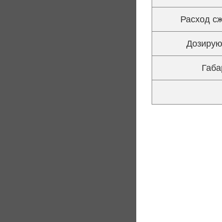
Расход сж
Дозирую
Габа