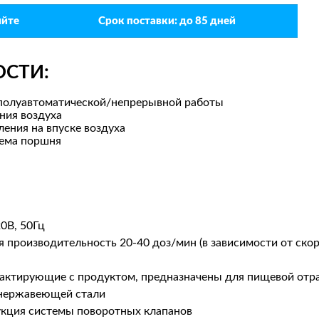
яйте
Срок поставки:
до 85 дней
ОСТИ:
 полуавтоматической/непрерывной работы
ния воздуха
ления на впуске воздуха
ъема поршня
0В, 50Гц
я производительность 20-40 доз/мин (в зависимости от ско
нтактирующие с продуктом, предназначены для пищевой отра
 нержавеющей стали
укция системы поворотных клапанов