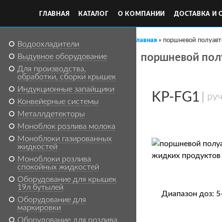
Каталог продукции
ГЛАВНАЯ
КАТАЛОГ
О КОМПАНИИ
ДОСТАВКА И 
Главная
»
поршневой полуавт
Водоохладители
В
поршневой полу
Выдувное оборудование
Для производства,
ы
обработки, сборки крышек
Индукционные запайщики
KP-FG1
з
руч
Конвейерные системы
Металлдетекторы
д
Моноблок розлива молока
Моноблоки газированных
е
жидкостей
Моноблоки розлива
с
спокойных жидкостей
Оборудование для крышек
19л бутылей
ь
Диапазон доз: 5
Оборудование для
маркировки
Оборудование для розлива