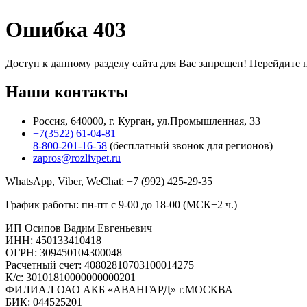
Ошибка 403
Доступ к данному разделу сайта для Вас запрещен! Перейдите н
Наши
контакты
Россия, 640000, г. Курган, ул.Промышленная, 33
+7(3522) 61-04-81
8-800-201-16-58
(бесплатный звонок для регионов)
zapros@rozlivpet.ru
WhatsApp, Viber, WeChat:
+7 (992) 425-29-35
График работы: пн-пт с 9-00 до 18-00 (МСК+2 ч.)
ИП Осипов Вадим Евгеньевич
ИНН: 450133410418
ОГРН: 309450104300048
Расчетный счет: 40802810703100014275
К/с: 30101810000000000201
ФИЛИАЛ ОАО АКБ «АВАНГАРД» г.МОСКВА
БИК: 044525201